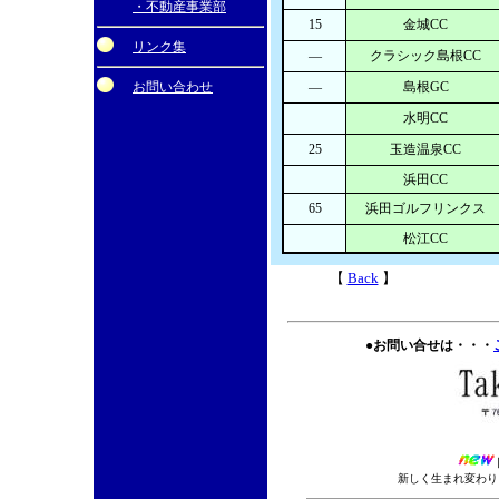
・不動産事業部
15
金城CC
リンク集
―
クラシック島根CC
お問い合わせ
―
島根GC
水明CC
25
玉造温泉CC
浜田CC
65
浜田ゴルフリンクス
松江CC
【
Back
】
●お問い合せは・・・
新しく生まれ変わりま