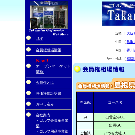
[
大阪
近畿
・
TOP
[
鳥取
中国
会員権相場情報
[
香川
四国
[
福岡
九州・沖縄
New!!
オープンマーケット
情報
会員権とは
時価評価証明書
売気配
コース名
お申し込み
会社案内
24
出雲空港CC
・ゴルフ会員権事業
出雲GC
部
・ゴルフ用品事業部
ご相談
いづも大社CC