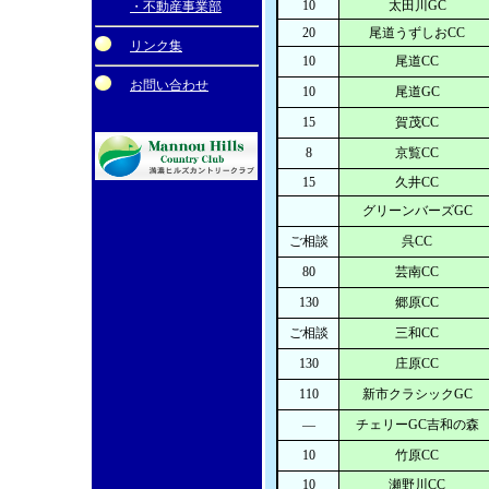
10
太田川GC
・不動産事業部
20
尾道うずしおCC
リンク集
10
尾道CC
お問い合わせ
10
尾道GC
15
賀茂CC
8
京覧CC
15
久井CC
グリーンバーズGC
ご相談
呉CC
80
芸南CC
130
郷原CC
ご相談
三和CC
130
庄原CC
110
新市クラシックGC
―
チェリーGC吉和の森
10
竹原CC
10
瀬野川CC