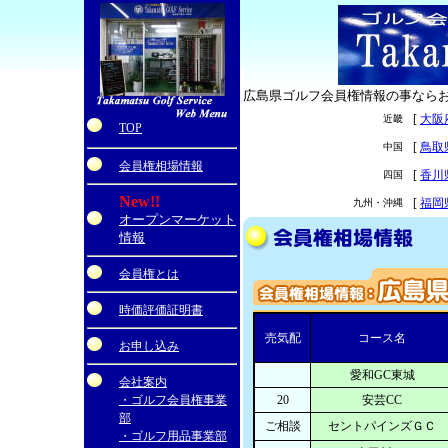
広島県ゴルフ会員権情報の事なら
[
大阪
近畿
・
TOP
[
鳥取
中国
会員権相場情報
[
香川
四国
New!!
[
福岡
九州・沖縄
オープンマーケット
情報
会員権とは
時価評価証明書
売気配
コース名
お申し込み
愛和GC東城
会社案内
・ゴルフ会員権事業
20
安芸CC
部
ご相談
セントパインズＧＣ
・ゴルフ用品事業部