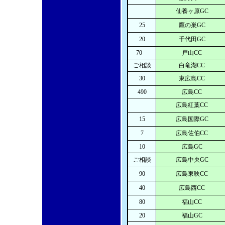
仙養ヶ原GC
25
鷹の巣GC
20
千代田GC
70
戸山CC
ご相談
白竜湖CC
30
東広島CC
490
広島CC
広島紅葉CC
15
広島国際GC
7
広島佐伯CC
10
広島GC
ご相談
広島中央GC
90
広島東映CC
40
広島西CC
80
福山CC
20
福山GC