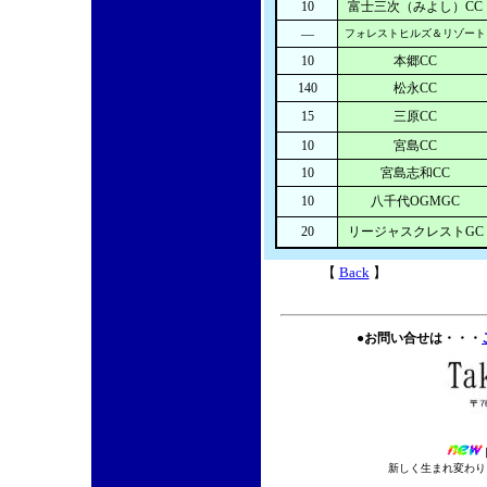
10
富士三次（みよし）CC
―
フォレストヒルズ＆リゾート
10
本郷CC
140
松永CC
15
三原CC
10
宮島CC
10
宮島志和CC
10
八千代OGMGC
20
リージャスクレストGC
【
Back
】
●お問い合せは・・・
新しく生まれ変わりま