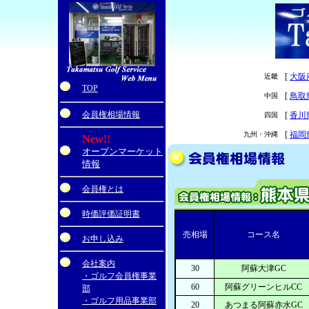
[
大阪
近畿
・
TOP
[
鳥取
中国
会員権相場情報
[
香川
四国
[
福岡
九州・沖縄
New!!
オープンマーケット
情報
会員権とは
時価評価証明書
売相場
コース名
お申し込み
会社案内
30
阿蘇大津GC
・ゴルフ会員権事業
60
阿蘇グリーンヒルCC
部
・ゴルフ用品事業部
20
あつまる阿蘇赤水GC