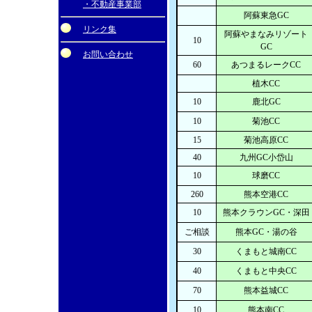
・不動産事業部
阿蘇東急GC
リンク集
阿蘇やまなみリゾート
10
GC
お問い合わせ
60
あつまるレークCC
植木CC
10
鹿北GC
10
菊池CC
15
菊池高原CC
40
九州GC小岱山
10
球磨CC
260
熊本空港CC
10
熊本クラウンGC・深田
ご相談
熊本GC・湯の谷
30
くまもと城南CC
40
くまもと中央CC
70
熊本益城CC
10
熊本南CC