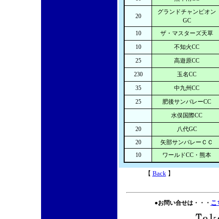
グランドチャンピオン
20
GC
10
ザ・マスターズ天草
10
不知火CC
25
高遊原CC
230
玉名CC
35
中九州CC
25
肥後サンバレーCC
水俣国際CC
20
八代GC
20
矢部サンバレーＣＣ
10
ワールドCC・熊本
【
Back
】
こち
●お問い合せは・・・